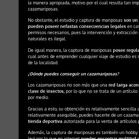
la manera apropiada, motivo por el cual resulta tan imp
cazamariposas.
No obstante, el estudio y captura de mariposas
son un
pueden poseer nefastas consecuencias legales
en cas
permisos necesarios, pues la intervención y extracción
naturales es ilegal.
De igual manera, la captura de mariposas
posee regula
cual antes de emprender cualquier viaje de estudio es 
de la localidad.
¿Dónde puedes conseguir un cazamariposas?
Los cazamariposas no son más que una
red larga acon
clase de insectos,
por lo que no se trata de un artícul
por medio.
Gracias a esto, su obtención es relativamente sencilla
relativamente asequible, puedes hacerte de un cazam
tienda deportiva
autorizada para la venta de artículos 
Además, la captura de mariposas es también un hobby 
ley) por lo que en internet
puedes encontrar multitud d