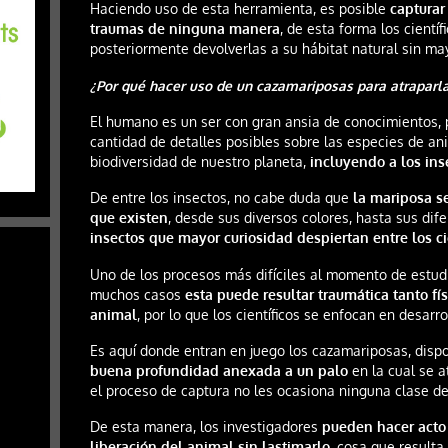
Haciendo uso de esta herramienta, es posible
capturar
traumas de ninguna manera
, de esta forma los cientí
posteriormente devolverlas a su hábitat natural sin ma
¿Por qué hacer uso de un cazamariposas para atraparla
El humano es un ser con gran ansia de conocimientos, 
cantidad de detalles posibles sobre las especies de a
biodiversidad de nuestro planeta,
incluyendo a los ins
De entre los insectos, no cabe duda que
la mariposa s
que existen
, desde sus diversos colores, hasta sus di
insectos que mayor curiosidad despiertan entre los cie
Uno de los procesos más difíciles al momento de estudi
muchos casos
esta puede resultar traumática tanto f
animal
, por lo que los científicos se enfocan en desarro
Es aquí donde entran en juego los cazamariposas, disp
buena profundidad anexada a un palo
en la cual se a
el proceso de captura no les ocasiona ninguna clase de
De esta manera, los investigadores
pueden hacer acto 
liberación del animal sin lastimarlo
, cosa que resulta 