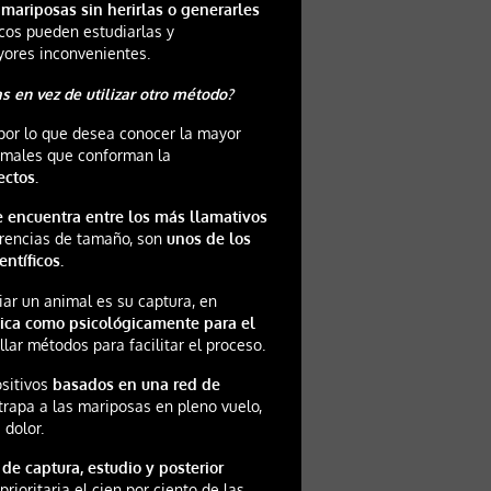
 mariposas sin herirlas o generarles
ficos pueden estudiarlas y
yores inconvenientes.
s en vez de utilizar otro método?
por lo que desea conocer la mayor
nimales que conforman la
ectos.
e encuentra entre los más llamativos
ferencias de tamaño, son
unos de los
ntíficos.
ar un animal es su captura, en
ísica como psicológicamente para el
llar métodos para facilitar el proceso.
ositivos
basados en una red de
trapa a las mariposas en pleno vuelo,
 dolor.
de captura, estudio y posterior
prioritaria el cien por ciento de las