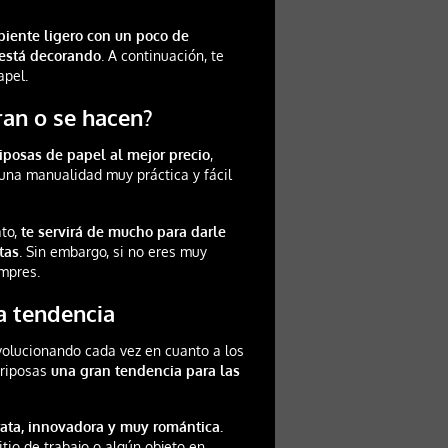
iente ligero con un poco de
 está decorando
. A continuación, te
apel.
an o se hacen?
riposas de papel al mejor precio
,
 una manualidad muy práctica y fácil
ato,
te servirá de mucho para darle
tas
. Sin embargo, si no eres muy
ompres.
a tendencia
volucionando cada vez en cuanto a los
ariposas
una gran tendencia para las
ata, innovadora y muy romántica.
tio de trabajo o algún objeto en