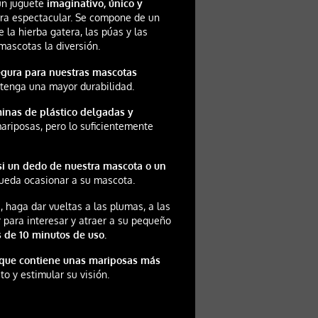
un juguete
imaginativo, único y
era espectacular. Se compone de un
la hierba gatera, las púas y las
mascotas la diversión.
egura para nuestras mascotas
e tenga una mayor durabilidad.
inas de plástico delgadas y
mariposas, pero lo suficientemente
 si un dedo de nuestra mascota o un
 pueda ocasionar a su mascota.
, haga dar vueltas a las plumas, a las
r para interesar y atraer a su pequeño
 de 10 minutos de uso.
o que contiene unas mariposas más
to y estimular su visión.