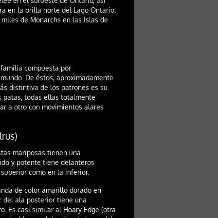
ee en el suroeste de Ontario, así
a en la orilla norte del Lago Ontario.
 miles de Monarchs en las Islas de
 familia compuesta por
l mundo. De éstos, aproximadamente
s distintiva de los patrones es su
 patas, todas ellas totalmente
gar a otro con movimientos alares
lrus)
stas mariposas tienen una
do y potente tiene delanteros
superior como en la inferior.
anda de color amarillo dorado en
r del ala posterior tiene una
. Es casi similar al Hoary Edge (otra