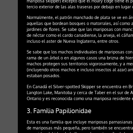
mariposa skipper) excepto que el Hoary Edge tiene el p
tercio exterior de las alas traseras por debajo en lugar 
Normalmente, el patrón manchado de plata se ve en ár
aquellas que bordean bosques o matorrales, así como a
jardines de flores. Se sabe que las mariposas con manc
de néctar como el cardo canadiense, la arveja, el cáñam
incluso el aster de Nueva Inglaterra, entre otros.
Se sabe que los machos individuales de mariposas con
rama de un árbol o en algunos casos una brizna de hie
machos protegen sus territorios vigorosamente, y a me
(incluyendo otros machos e incluso insectos al azar) an
estaban posados.
En Canadá el Silver-spotted Skipper se encuentra en Br
Langton Lake, Manitoba y cerca de Taber en el sur de 
Ontario y es reconocida como una mariposa residente 
3. Familia Papilionidae
Esta es una familia que incluye mariposas parnasianas y
de mariposas más pequeña, pero también se encuentra 