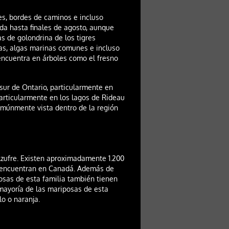
s, bordes de caminos e incluso
nda hasta finales de agosto, aunque
s de golondrina de los tigres
las, algas marinas comunes e incluso
encuentra en árboles como el fresno
 sur de Ontario, particularmente en
particularmente en los lagos de Rideau
omúnmente vista dentro de la región
Azufre. Existen aproximadamente 1.200
se encuentran en Canadá. Además de
osas de esta familia también tienen
 mayoría de las mariposas de esta
o o naranja.