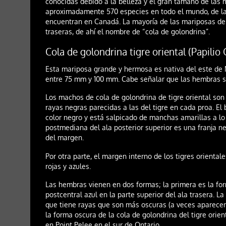
conocidas debido a la belleza y el gran tamaño de las
aproximadamente 570 especies en todo el mundo, de l
encuentran en Canadá. La mayoría de las mariposas de 
traseras, de ahí el nombre de “cola de golondrina”.
Cola de golondrina tigre oriental (Papilio
Esta mariposa grande y hermosa es nativa del este de 
entre 75 mm y 100 mm. Cabe señalar que las hembras 
Los machos de cola de golondrina de tigre oriental son 
rayas negras parecidas a las del tigre en cada proa. El 
color negro y está salpicado de manchas amarillas a lo 
postmediana del ala posterior superior es una franja n
del margen.
Por otra parte, el margen interno de los tigres orient
rojas y azules.
Las hembras vienen en dos formas; la primera es la fo
postcentral azul en la parte superior del ala trasera. 
que tiene rayas que son más oscuras (a veces aparecen
la forma oscura de la cola de golondrina del tigre orie
en Point Pelee en el sur de Ontario.