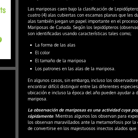
Las mariposas caen bajo la clasificación de Lepidóptero
cuatro (4) alas cubiertas con escamas planas que les da
alas también juegan un papel importante en el proceso 
Mariposas de Canada. Según los lepidópteros (observa
son identificadas usando características tales como;
La forma de las alas
El color
El tamaño de la mariposa
Los patrones en las alas de la mariposa.
En algunos casos, sin embargo, incluso los observador
encontrar difícil distinguir entre las diferentes especie
ubicación e incluso la época del año pueden ayudar a 
mariposa.
La observación de mariposas es una actividad cuya p
rápidamente
. Mientras algunos los observan para exper
los observan maravillados ante la metamorfosis por la 
de convertirse en los majestuosos insectos alados que 