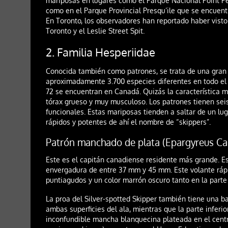
mariposas en lugares como el Parque Nacional Point Pel
como en el Parque Provincial Presqu’ile que se encuentr
En Toronto, los observadores han reportado haber visto
Toronto y el Leslie Street Spit.
2. Familia Hesperiidae
Conocida también como patrones, se trata de una gran
aproximadamente 3.700 especies diferentes en todo e
72 se encuentran en Canadá. Quizás la característica má
tórax grueso y muy musculoso. Los patrones tienen seis
funcionales. Estas mariposas tienden a saltar de un lu
rápidos y potentes de ahí el nombre de “skippers”.
Patrón manchado de plata (Epargyreus Ca
Este es el capitán canadiense residente más grande. E
envergadura de entre 37 mm y 45 mm. Este volante rápi
puntiagudos y un color marrón oscuro tanto en la parte 
La proa del Silver-spotted Skipper también tiene una b
ambas superficies del ala, mientras que la parte inferio
inconfundible mancha blanquecina plateada en el centro