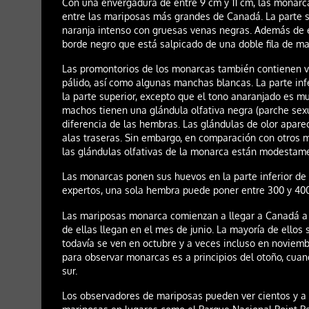
Con una envergadura de entre 9 cm y 11 cm, las monarc
entre las mariposas más grandes de Canadá. La parte su
naranja intenso con gruesas venas negras. Además de e
borde negro que está salpicado de una doble fila de m
Las promontorios de los monarcas también contienen v
pálido, así como algunas manchas blancas. La parte infe
la parte superior, excepto que el tono anaranjado es m
machos tienen una glándula olfativa negra (parche sexua
diferencia de las hembras. Las glándulas de olor apar
alas traseras. Sin embargo, en comparación con otros 
las glándulas olfativas de la monarca están modestame
Las monarcas ponen sus huevos en la parte inferior de 
expertos, una sola hembra puede poner entre 300 y 400 
Las mariposas monarca comienzan a llegar a Canadá a p
de ellas llegan en el mes de junio. La mayoría de ello
todavía se ven en octubre y a veces incluso en novie
para observar monarcas es a principios del otoño, cua
sur.
Los observadores de mariposas pueden ver cientos y a