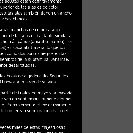
as adultas están definitivamente
perior de las alas es de color
so, las alas también tienen un ancho
anchas blancas.
arias manchas de color naranja
rior de las alas es bastante similar a
ucho más pálido (amarillo-marrón). Los
l) en cada ala trasera, lo que los
ecen como dos puntos negros en las
miembros de la subfamilia Danainae,
nte desarrolladas.
las hojas de algodoncillo. Según los
huevos a lo largo de su vida.
artir de finales de mayo y la mayoría
s se van en septiembre, aunque algunos
mbre. Probablemente el mejor momento
ndo comienzan su migración hacia el
 veces miles de estas majestuosas