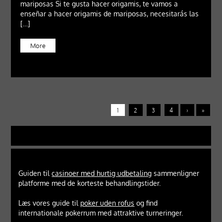
mariposas Si te gusta hacer origamis, te vamos a
enseñar a hacer origamis de mariposas, necesitarás las
[…]
More
1
2
3
4
›
»
Guiden til
casinoer med hurtig udbetaling
sammenligner
platforme med de korteste behandlingstider.
Læs vores guide til
poker uden rofus
og find
internationale pokerrum med attraktive turneringer.