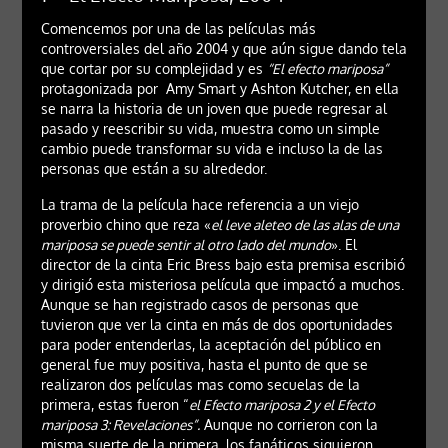
Comencemos por una de las películas más
controversiales del año 2004 y que aún sigue dando tela
que cortar por su complejidad y es
“El efecto mariposa”
protagonizada por Amy Smart y Ashton Kutcher, en ella
se narra la historia de un joven que puede regresar al
pasado y reescribir su vida, muestra como un simple
cambio puede transformar su vida e incluso la de las
personas que están a su alrededor.
La trama de la película hace referencia a un viejo
proverbio chino que reza «
el leve aleteo de las alas de una
mariposa se puede sentir al otro lado del mundo
». El
director de la cinta Eric Bress bajo esta premisa escribió
y dirigió esta misteriosa película que impactó a muchos.
Aunque se han registrado casos de personas que
tuvieron que ver la cinta en más de dos oportunidades
para poder entenderlas, la aceptación del público en
general fue muy positiva, hasta el punto de que se
realizaron dos películas mas como secuelas de la
primera, estas fueron “
el Efecto mariposa 2 y el Efecto
mariposa 3: Revelaciones”.
Aunque no corrieron con la
misma suerte de la primera, los fanáticos siguieron