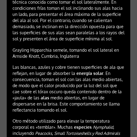
técnica conocida como tomar el sol lateralmente. En
condiciones frías toman el sol inclinando sus alas hacia
un lado, para presentar el área máxima de la superficie
del ala al sol. Por el contrario, cuando se calientan
demasiado, se inclinan en la dirección opuesta para que
las superficies de sus alas sean paralelas a los rayos del
sol y presenten el área de superficie mínima al sol.
Grayling Hipparchia semele, tomando el sol lateral en
Arnside Knott, Cumbria, Inglaterra
Las blancas, azules y cobre tienen superficies de ala que
reflejan, en lugar de absorber la
energía solar
. En
consecuencia, toman el sol con las alas medio abiertas,
de modo que el calor producido por la luz del sol que
cae sobre el tórax oscuro queda contenido dentro de la
«jaula» de las
alas
medio abiertas, en lugar de
dispersarse en la brisa. Este comportamiento se llama
reflectancia tomando el sol.
Otro método utilizado para elevar la temperatura
corporal es «temblar». Muchas
especies
Nymphalid
,
incluyendo
Peacocks
,
Small Tortoiseshells y Red Admirals