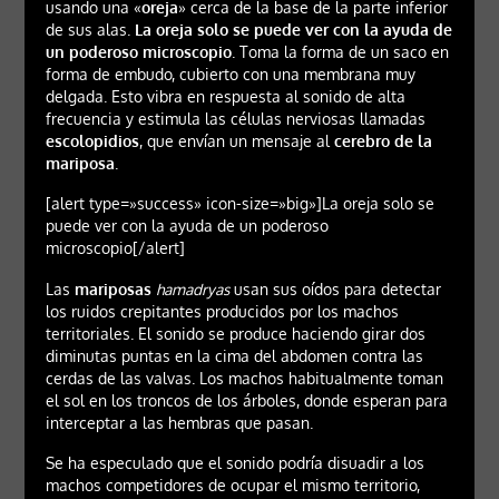
usando una «
oreja
» cerca de la base de la parte inferior
de sus alas.
La oreja solo se puede ver con la ayuda de
un poderoso microscopio
. Toma la forma de un saco en
forma de embudo, cubierto con una membrana muy
delgada. Esto vibra en respuesta al sonido de alta
frecuencia y estimula las células nerviosas llamadas
escolopidios
, que envían un mensaje al
cerebro de la
mariposa
.
[alert type=»success» icon-size=»big»]La oreja solo se
puede ver con la ayuda de un poderoso
microscopio[/alert]
Las
mariposas
hamadryas
usan sus oídos para detectar
los ruidos crepitantes producidos por los machos
territoriales. El sonido se produce haciendo girar dos
diminutas puntas en la cima del abdomen contra las
cerdas de las valvas. Los machos habitualmente toman
el sol en los troncos de los árboles, donde esperan para
interceptar a las hembras que pasan.
Se ha especulado que el sonido podría disuadir a los
machos competidores de ocupar el mismo territorio,