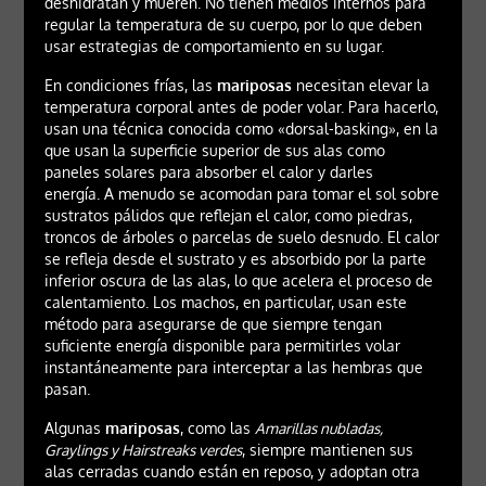
deshidratan y mueren. No tienen medios internos para
regular la temperatura de su cuerpo, por lo que deben
usar estrategias de comportamiento en su lugar.
En condiciones frías, las
mariposas
necesitan elevar la
temperatura corporal antes de poder volar. Para hacerlo,
usan una técnica conocida como «dorsal-basking», en la
que usan la superficie superior de sus alas como
paneles solares para absorber el calor y darles
energía. A menudo se acomodan para tomar el sol sobre
sustratos pálidos que reflejan el calor, como piedras,
troncos de árboles o parcelas de suelo desnudo. El calor
se refleja desde el sustrato y es absorbido por la parte
inferior oscura de las alas, lo que acelera el proceso de
calentamiento. Los machos, en particular, usan este
método para asegurarse de que siempre tengan
suficiente energía disponible para permitirles volar
instantáneamente para interceptar a las hembras que
pasan.
Algunas
mariposas
, como las
Amarillas nubladas,
Graylings y Hairstreaks verdes
, siempre mantienen sus
alas cerradas cuando están en reposo, y adoptan otra