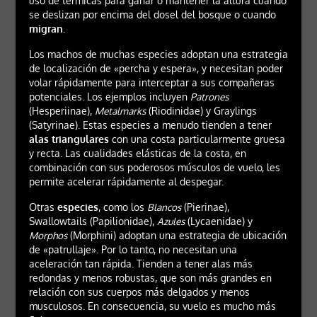
uso de térmicas para ganar o mantener la altura cuando
se deslizan por encima del dosel del bosque o cuando
migran
.
Los machos de muchas especies adoptan una estrategia
de localización de «percha y espera», y necesitan poder
volar rápidamente para interceptar a sus compañeras
potenciales. Los ejemplos incluyen
Patrones
(Hesperiinae),
Metalmarks
(Riodinidae) y Graylings
(Satyrinae). Estas especies a menudo tienden a tener
alas triangulares
con una costa particularmente gruesa
y recta. Las cualidades elásticas de la costa, en
combinación con sus poderosos músculos de vuelo, les
permite acelerar rápidamente al despegar.
Otras
especies
, como los
Blancos
(Pierinae),
Swallowtails (Papilionidae),
Azules
(Lycaenidae) y
Morphos
(Morphini) adoptan una estrategia de ubicación
de «patrullaje». Por lo tanto, no necesitan una
aceleración tan rápida. Tienden a tener alas más
redondas y menos robustas, que son más grandes en
relación con sus cuerpos más delgados y menos
musculosos. En consecuencia, su vuelo es mucho más