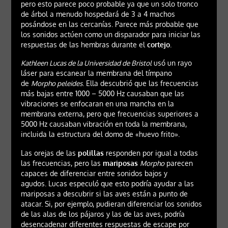
pero esto parece poco probable ya que un solo tronco
de árbol a menudo hospedará de 3 a 4 machos
posándose en las cercanías. Parece más probable que
los sonidos actúen como un disparador para iniciar las
respuestas de las hembras durante el
cortejo
.
Kathleen Lucas de la Universidad de Bristol
usó un rayo
láser para escanear la membrana del tímpano
de
Morpho peleides
. Ella descubrió que las frecuencias
más bajas entre 1000 – 5000 Hz causaban que las
vibraciones se enfocaran en una mancha en la
membrana externa, pero que frecuencias superiores a
5000 Hz causaban vibración en toda la membrana,
incluida la estructura del domo de «huevo frito».
Las orejas de las
polillas
responden por igual a todas
las frecuencias, pero las
mariposas
Morpho
parecen
capaces de diferenciar entre sonidos bajos y
agudos. Lucas especuló que esto podría ayudar a las
mariposas a descubrir si las aves están a punto de
atacar. Si, por ejemplo, pudieran diferenciar los sonidos
de las alas de los pájaros y las de las aves, podría
desencadenar diferentes respuestas de escape por