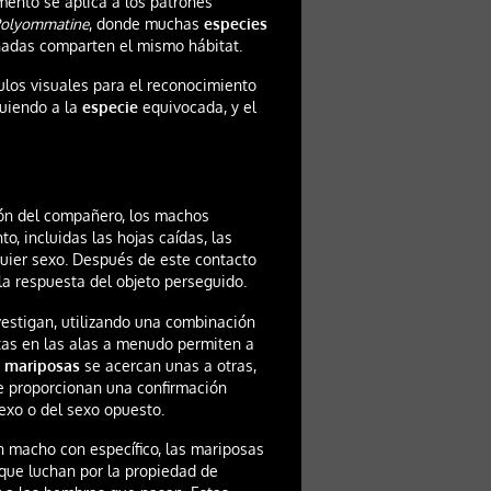
mento se aplica a los patrones
olyommatine
, donde muchas
especies
adas comparten el mismo hábitat.
los visuales para el reconocimiento
guiendo a la
especie
equivocada, y el
ión del compañero, los machos
, incluidas las hojas caídas, las
uier sexo. Después de este contacto
a respuesta del objeto perseguido.
vestigan, utilizando una combinación
etas en las alas a menudo permiten a
s
mariposas
se acercan unas a otras,
e proporcionan una confirmación
sexo o del sexo opuesto.
n macho con específico, las mariposas
ue luchan por la propiedad de