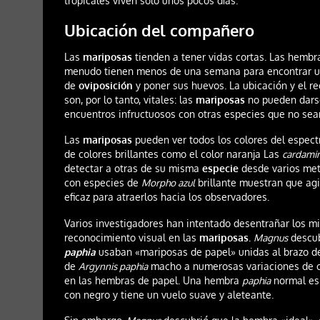
tropicales viven solo unos pocos días.
Ubicación del compañero
Las
mariposas
tienden a tener vidas cortas. Las hembr
menudo tienen menos de una semana para encontrar un 
de
oviposición
y poner sus huevos. La ubicación y el 
son, por lo tanto, vitales: las
mariposas
no pueden darse
encuentros infructuosos con otras especies que no sea
Las
mariposas
pueden ver todos los colores del espectr
de colores brillantes como el color naranja Las
cardamin
detectar a otras de su misma
especie
desde varios met
con especies de
Morpho azul
brillante muestran que agi
eficaz para atraerlos hacia los observadores.
Varios investigadores han intentado desentrañar los mi
reconocimiento visual en las
mariposas.
Magnus
descub
paphia
usaban «mariposas de papel» unidas al brazo de 
de
Argynnis paphia
macho a numerosas variaciones de c
en las hembras de papel. Una hembra
paphia
normal es
con negro y tiene un vuelo suave y aleteante.