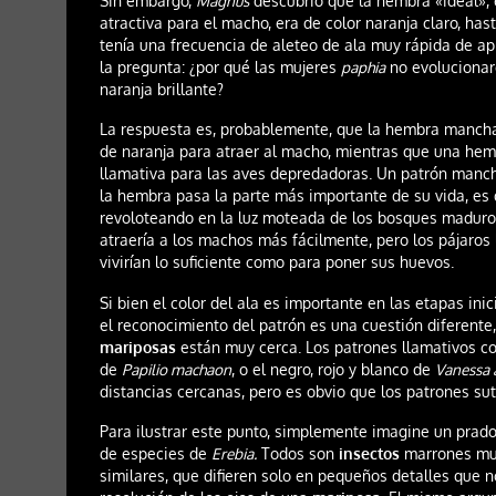
Sin embargo,
Magnus
descubrió que la hembra «ideal», e
atractiva para el macho, era de color naranja claro, ha
tenía una frecuencia de aleteo de ala muy rápida de a
la pregunta: ¿por qué las mujeres
paphia
no evolucionar
naranja brillante?
La respuesta es, probablemente, que la hembra mancha
de naranja para atraer al macho, mientras que una he
llamativa para las aves depredadoras. Un patrón manch
la hembra pasa la parte más importante de su vida, es 
revoloteando en la luz moteada de los bosques maduro
atraería a los machos más fácilmente, pero los pájaros
vivirían lo suficiente como para poner sus huevos.
Si bien el color del ala es importante en las etapas ini
el reconocimiento del patrón es una cuestión diferente,
mariposas
están muy cerca. Los patrones llamativos co
de
Papilio machaon
, o el negro, rojo y blanco de
Vanessa 
distancias cercanas, pero es obvio que los patrones sut
Para ilustrar este punto, simplemente imagine un prad
de especies de
Erebia.
Todos son
insectos
marrones mu
similares, que difieren solo en pequeños detalles que n