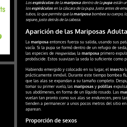
Los
espiráculos
de la
mariposa
dentro de la
pupa
están un
los
espiráculos
en la cáscara de la pupa. Justo antes de emer
tubos, lo que permite que la
mariposa
bombee su cuerpo, lo
separe, justo detrás de la cabeza.
Aparición de las Mariposas Adult
La
mariposa
entonces fuerza su salida, usando sus pat
vacía. Si la pupa se formó dentro de un refugio de seda
las especies de
Hesperiidae
, la
mariposa
primero expuls
probóscide. Estos suavizan la seda lo suficiente como p
Habiendo emergido y colocado en su lugar, el
insecto
l
prácticamente inmóvil. Durante este tiempo bombea flui
que las alas se expandan a su tamaño completo. Despué
tomar su primer vuelo, las
mariposas
y
polillas
expulsa
sus abdómenes, en forma de un líquido rosado. Las
mar
vuelan tan pronto como sus alas se endurecen, pero l
tienden a permanecer a unos pocos metros del sitio en
aparean.
Proporción de sexos