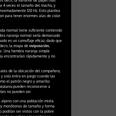
s decir, la variante de papel más
sta 4 veces el tamaño del macho, y
proximadamente 120 Hz. Esto plantea
on para tener enormes alas de color
da normal tiene suficiente contenido
mbra naranja normal sería demasiado
ado es un camuflaje eficaz, dado que
decir, la etapa de
oviposición
,
s. Una hembra naranja simple
 la encontrarían rápidamente y no
ciales de la ubicación del compañero,
 y solo entra en juego cuando las
mo el patrón negro y amarillo
atalanta
pueden reconocerse a
iles no pueden ser.
o alpino con una población mixta
y monótonos de tamaño y forma
o podrían ser vistos con la pobre