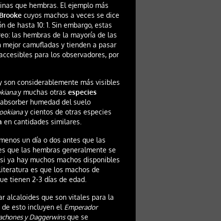
nas que hembras. El ejemplo más
Brooke
cuyos machos a veces se dice
 de hasta 10: 1. Sin embargo, estas
eo: las hembras de la mayoría de las
 mejor camufladas y tienden a pasar
ccesibles para los observadores, por
 y son considerablemente más visibles
kiana
.y muchas otras
especies
 absorber humedad del suelo
ookiana
y cientos de otras especies
n
en cantidades similares.
menos un día o dos antes que las
 es que las hembras generalmente se
a si ya hay muchos machos disponibles
 literatura es que los machos de
e tienen 2-3 días de edad.
 alcaloides que son vitales para la
e esto incluyen el
Emperador
dachones y Daggerwins
que se