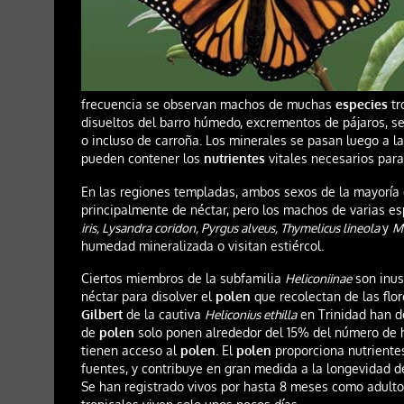
frecuencia se observan machos de muchas
especies
tr
disueltos del barro húmedo, excrementos de pájaros, se
o incluso de carroña. Los minerales se pasan luego a l
pueden contener los
nutrientes
vitales necesarios para
En las regiones templadas, ambos sexos de la mayoría
principalmente de néctar, pero los machos de varias es
iris, Lysandra coridon, Pyrgus alveus, Thymelicus lineola
y
Me
humedad mineralizada o visitan estiércol.
Ciertos miembros de la subfamilia
Heliconiinae
son inus
néctar para disolver el
polen
que recolectan de las flor
Gilbert
de la cautiva
Heliconius ethilla
en Trinidad han d
de
polen
solo ponen alrededor del 15% del número de 
tienen acceso al
polen
. El
polen
proporciona nutriente
fuentes, y contribuye en gran medida a la longevidad d
Se han registrado vivos por hasta 8 meses como adulto