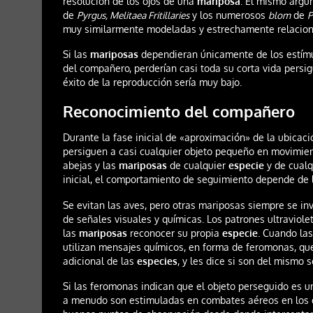
resolución de los ojos de una
mariposa
. El mismo argu
de
Pyrgus, Melitaea Fritillaries
y los numerosos
blom
de
P
muy similarmente modeladas y estrechamente relacion
Si las
mariposas
dependieran únicamente de los estímu
del compañero, perderían casi toda su corta vida persi
éxito de la reproducción sería muy bajo.
Reconocimiento del compañero
Durante la fase inicial de «aproximación» de la ubicac
persiguen a casi cualquier objeto pequeño en movimiento
abejas y las
mariposas
de cualquier
especie
y de cualq
inicial, el comportamiento de seguimiento depende de l
Se evitan las aves, pero otras mariposas siempre se in
de señales visuales y químicas. Los patrones ultraviol
las
mariposas
reconocer su propia
especie
. Cuando la
utilizan mensajes químicos, en forma de feromonas, qu
adicional de las
especies
, y les dice si son del mismo 
Si las feromonas indican que el objeto perseguido es u
a menudo son estimuladas en combates aéreos en los q