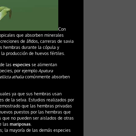
Con
opicales que absorben minerales
creciones de áfidos, carreras de savia
as hembras durante la cópula y
 la producción de huevos fértiles.
 de las
especies
se alimentan
pecies, por ejemplo
Apatura
llicta athalia
comúnmente absorben
uales ya que sus hembras usan
es de la selva. Estudios realizados por
emostrado que las hembras privadas
huevos puestos por las hembras que
s que no pueden ser aislados de otras
e las
mariposas
.
s; la mayoría de las demás especies