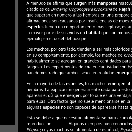
A menudo se afirma que surgen más
mariposas
masculi
citado es de
Birdwing Trogonoptera brookiana
de
Rajah 
que superan en número a las hembras en una proporción
afirmaciones son causadas por insuficiencias de muestr
especies
tienen un comportamiento más sigiloso, están
la mayor parte de sus vidas en
hábitat
que son menos a
ejemplo, en el dosel del bosque.
Los machos, por otro lado, tienden a ser más coloridos
en su comportamiento, por ejemplo, los machos de
broo
habitualmente se agregan en grandes cantidades para
fangoso. Los experimentos de
cría
en cautividad con
br
han demostrado que ambos sexos en realidad
emerge
En la mayoría de las
especies
, los machos
emergen
al 
hembras. La explicación generalmente dada para esto
aparean el día que
emergen
, por lo que es una ventaj
para ellas. Otro factor que no suele mencionarse en la
algunas
especies
no son capaces de aparearse hasta qu
Esto se debe a que necesitan alimentarse para acumular
reproducción. Algunos ejemplos bien conocidos d
Púrpura,
cuyos machos se alimentan de estiércol
, Espa