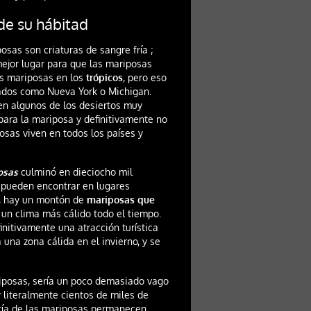
de su hábitad
osas son criaturas de sangre fría ;
ejor lugar para que las mariposas
as mariposas en los
trópicos
, pero eso
tados como Nueva York o Michigan.
en algunos de los desiertos muy
ara la mariposa y definitivamente no
posas viven en todos los países y
osas
culminó en dieciocho mil
 pueden encontrar en lugares
o, hay un montón de
mariposas que
 un clima más cálido todo el tiempo.
nitivamente una atracción turística
 una zona cálida en el invierno, y se
iposas, sería un poco demasiado vago
 literalmente cientos de miles de
oría de las mariposas permanecen