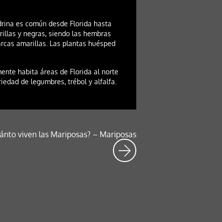
drina es común desde Florida hasta
illas y negras, siendo las hembras
rcas amarillas. Las plantas huésped
te habita áreas de Florida al norte
edad de legumbres, trébol y alfalfa.
ánto viven las Mariposas? – Mariposas