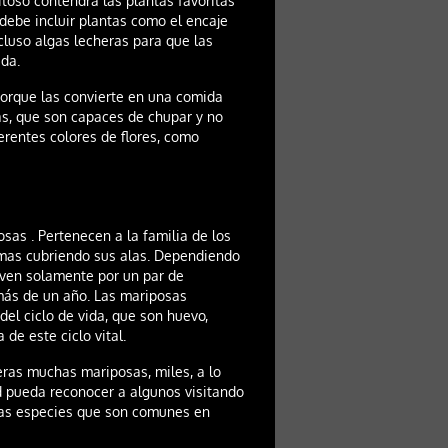
toso contendrá las plantas favoritas
debe incluir plantas como el encaje
ncluso algas lecheras para que las
da.
porque las convierte en una comida
as, que son capaces de chupar y no
erentes colores de flores, como
sas . Pertenecen a la familia de los
camas cubriendo sus alas. Dependiendo
viven solamente por un par de
más de un año. Las mariposas
el ciclo de vida, que son huevo,
 de este ciclo vital.
eras muchas mariposas, miles, a lo
ed pueda reconocer a algunos visitando
unas especies que son comunes en