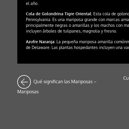
el año.
Cola de Golondrina Tigre Oriental:
Esta cola de golon
Pennsylvania. Es una mariposa grande con marcas amar
principalmente negras o amarillas y los machos con ma
incluyen árboles de tulipanes, magnolia y fresno.
Azufre Naranja:
La pequeña mariposa amarilla comúnmen
de Delaware. Las plantas hospedantes incluyen una vari
Cu
Qué significan las Mariposas –
Mariposas