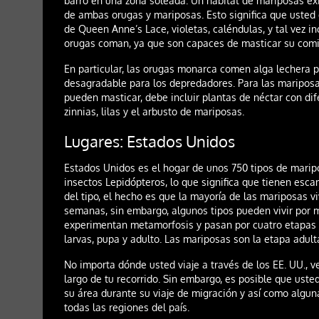
barro en una zona soleada. Un hábitat de mariposas exi
de ambas orugas y mariposas. Esto significa que usted 
de Queen Anne’s Lace, violetas, caléndulas, y tal vez i
orugas coman, ya que son capaces de masticar su comi
En particular, las orugas monarca comen alga lechera 
desagradable para los depredadores. Para las maripos
pueden masticar, debe incluir plantas de néctar con dif
zinnias, lilas y el arbusto de mariposas.
Lugares: Estados Unidos
Estados Unidos es el hogar de unos 750 tipos de maripo
insectos Lepidópteros, lo que significa que tienen es
del tipo, el hecho es que la mayoría de las mariposas 
semanas, sin embargo, algunos tipos pueden vivir por 
experimentan metamorfosis y pasan por cuatro etapas d
larvas, pupa y adulto. Las mariposas son la etapa adulta
No importa dónde usted viaje a través de los EE. UU., v
largo de tu recorrido. Sin embargo, es posible que ust
su área durante su viaje de migración y así como alg
todas las regiones del país.