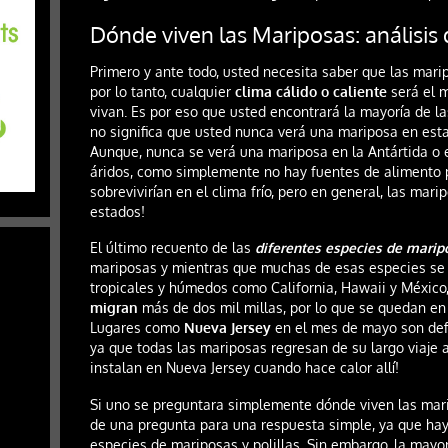
Dónde viven las Mariposas: análisis 
Primero y ante todo, usted necesita saber que las marip
por lo tanto, cualquier
clima cálido o caliente
será el m
vivan. Es por eso que usted encontrará la mayoría de l
no significa que usted nunca verá una mariposa en es
Aunque, nunca se verá una mariposa en la Antártida o 
áridos, como simplemente no hay fuentes de alimento p
sobrevivirían en el clima frío, pero en general, las mari
estados!
El último recuento de las
diferentes especies de marip
mariposas y mientras que muchas de esas especies se
tropicales y húmedos como California, Hawaii y Méxic
migran
más de dos mil millas, por lo que se quedan en
Lugares como
Nueva Jersey
en el mes de mayo son defi
ya que todas las mariposas regresan de su largo viaje a
instalan en Nueva Jersey cuando hace calor allí!
Si uno se preguntara simplemente dónde viven las mar
de una pregunta para una respuesta simple, ya que hay
especies de mariposas y polillas. Sin embargo, la may