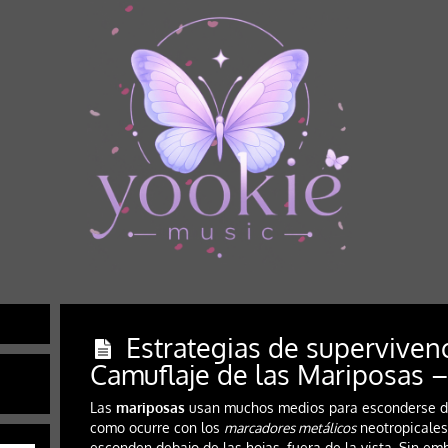
Estrategias de supervivenc
Camuflaje de las Mariposas 
Las
mariposas
usan muchos medios para esconderse d
como ocurre con los
marcadores metálicos
neotropicales
esconden debajo de las hojas, fuera de la vista. Sin emb