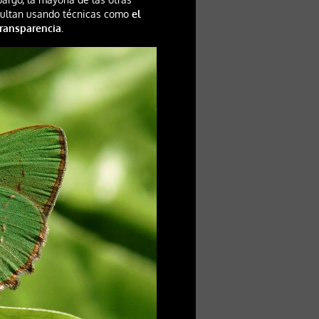
cultan usando técnicas como
el
transparencia.