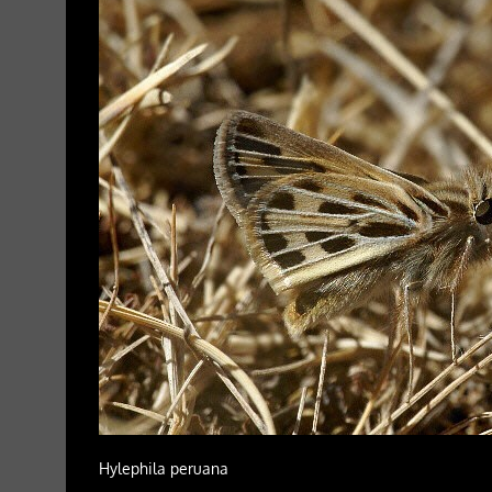
Hylephila peruana