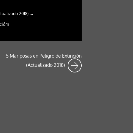
ctualizado 2018) →
ncióm
5 Mariposas en Peligro de Extinción
(Actualizado 2018)