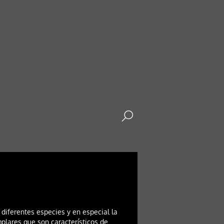
diferentes especies y en especial la
plares que son característicos de