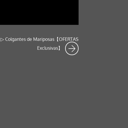
▷ Colgantes de Mariposas【OFERTAS
Exclusivas】