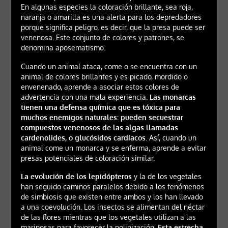
En algunas especies la coloración brillante, sea roja,
naranja o amarilla es una alerta para los depredadores
porque significa peligro, es decir, que la presa puede ser
venenosa. Este conjunto de colores y patrones, se
denomina aposematismo.
Cuando un animal ataca, come o se encuentra con un
animal de colores brillantes y es picado, mordido o
envenenado, aprende a asociar estos colores de
advertencia con una mala experiencia.
Las monarcas
tienen una defensa química que es tóxica para
muchos enemigos naturales: pueden secuestrar
compuestos venenosos de las algas llamadas
cardenolides, o glucósidos cardíacos.
Así, cuando un
animal come un monarca y se enferma, aprende a evitar
presas potenciales de coloración similar.
La evolución de los lepidópteros
y la de los vegetales
han seguido caminos paralelos debido a los fenómenos
de simbiosis que existen entre ambos y los han llevado
a una coevolución. Los insectos se alimentan del néctar
de las flores mientras que los vegetales utilizan a las
mariposas para favorecer la polinización.
Esta estrecha