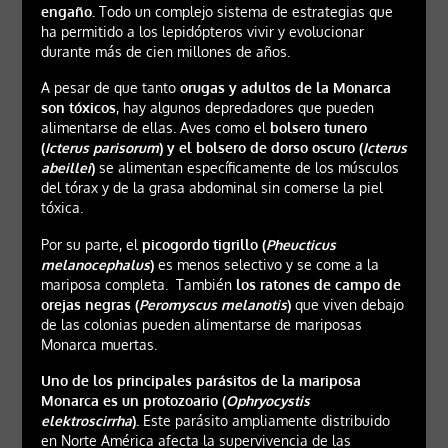
engaño.
Todo un complejo sistema de estrategias que
ha permitido a los lepidópteros vivir y evolucionar
durante más de cien millones de años.
A pesar de que tanto
orugas y adultos de la Monarca
son tóxicos
, hay algunos depredadores que pueden
alimentarse de ellas. Aves como el
bolsero tunero
(
Icterus parisorum
) y el bolsero de dorso oscuro (
Icterus
abeillei
)
se alimentan específicamente de los músculos
del tórax y de la grasa abdominal sin comerse la piel
tóxica.
Por su parte, el
picogordo tigrillo (
Pheucticus
melanocephalus
)
es menos selectivo y se come a la
mariposa completa. También
los ratones de campo de
orejas negras (
Peromyscus melanotis
)
que viven debajo
de las colonias pueden alimentarse de mariposas
Monarca muertas.
Uno de los principales parásitos de la mariposa
Monarca es un protozoario (
Ophryocystis
elektroscirrha
).
Este parásito ampliamente distribuido
en Norte América afecta la supervivencia de las