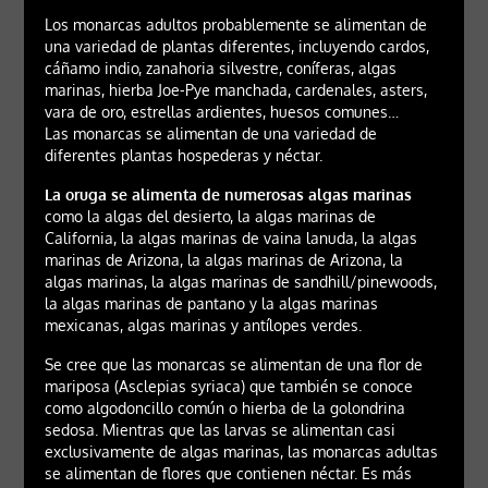
Los monarcas adultos probablemente se alimentan de
una variedad de plantas diferentes, incluyendo cardos,
cáñamo indio, zanahoria silvestre, coníferas, algas
marinas, hierba Joe-Pye manchada, cardenales, asters,
vara de oro, estrellas ardientes, huesos comunes…
Las monarcas se alimentan de una variedad de
diferentes plantas hospederas y néctar.
La oruga se alimenta de numerosas algas marinas
como la algas del desierto, la algas marinas de
California, la algas marinas de vaina lanuda, la algas
marinas de Arizona, la algas marinas de Arizona, la
algas marinas, la algas marinas de sandhill/pinewoods,
la algas marinas de pantano y la algas marinas
mexicanas, algas marinas y antílopes verdes.
Se cree que las monarcas se alimentan de una flor de
mariposa (Asclepias syriaca) que también se conoce
como algodoncillo común o hierba de la golondrina
sedosa. Mientras que las larvas se alimentan casi
exclusivamente de algas marinas, las monarcas adultas
se alimentan de flores que contienen néctar. Es más