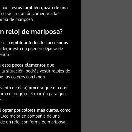
s, pues
estos también gozan de una
no se limitan únicamente a las
forma de mariposa.
n reloj de mariposa?
ir es
combinar todos tus accesorios
nsiderar esto no pueden dejarse de
uendo.
de esos
pocos elementos que
la situación, podrás vestir relojes de
ue los colores combinen.
evento de gala)
procura que el color
 como el negro o el marrón para que
e.
le
optar por colores más claros
, como
co luce mejor en compañía de una
 de un reloj con forma de mariposa.