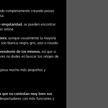
iado completamente creando piezas
sa.
u singularidad
, se pueden encontrar
as online.
lores
, aunque usualmente la mayoría
son blanco, negro, gris, azul o rosado.
prendente de los mismos
, así que si
ares no dudes en buscar tus relojes de
ariposa mucho más pequeños y
s que no controlan muy bien sus
 despertadores con más funciones y